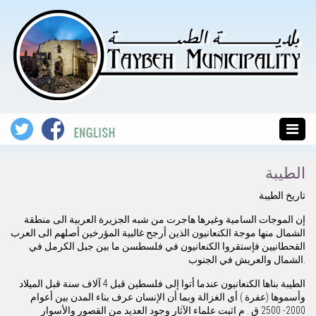
الطيبة
تاريخ الطيبة
إن الموجات السامية وغيرها هاجرت من شبه الجزيرة العربية الى منطقة
الشمال منها موجة الكنعانيون الذين أرجح غالبية المؤرخين أصلهم الى العرب
القحطانيين فإستقروا الكنعانيون في فلسطسن ما بين جبل الكرمل في
الشمال والعريش في الجنوب.
الطيبة بناها الكنعانيون عندما أتوا إلى فلسطين قبل 4 آلاف سنة قبل الميلاد
وأسموها (عفرة ) أي الغزالة وبما أن الإنسان عرف بناء المدن بين أعوام
2000- 2500 ق . م اثبت علماء الآثار وجود العديد من القصور والأسوار