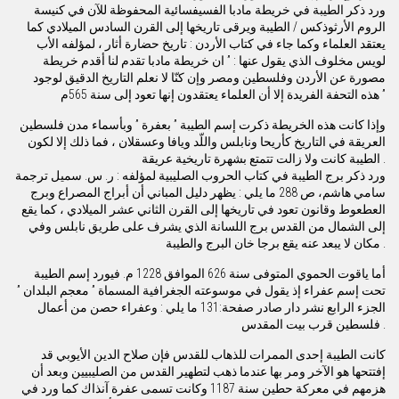
ورد ذكر الطيبة في خريطة مادبا الفسيفسائية المحفوظة للآن في كنيسة
الروم الأرثوذكس / الطيبة ويرقى تاريخها إلى القرن السادس الميلادي كما
يعتقد العلماء وكما جاء في كتاب الأردن : تاريخ حضارة أثار ، لمؤلفه الأب
لويس مخلوف الذي يقول عنها : ” ان خريطة مادبا تقدم لنا أقدم خريطة
مصورة عن الأردن وفلسطين ومصر وإن كنّا لا نعلم التاريخ الدقيق لوجود
هذه التحفة الفريدة إلا أن العلماء يعتقدون إنها تعود إلى سنة 565م ”
وإذا كانت هذه الخريطة ذكرت إسم الطيبة ” بعفرة ” وبأسماء مدن فلسطين
العريقة في التاريخ كأريحا ونابلس واللّد ويافا وعسقلان ، فما ذلك إلا لكون
الطيبة كانت ولا زالت تتمتع بشهرة تاريخية عريقة .
ورد ذكر برج الطيبة في كتاب الحروب الصليبية لمؤلفه : ر. س. سميل ترجمة
سامي هاشم، ص 288 ما يلي : يظهر دليل المباني أن أبراج المصراع وبرج
العطعوط وقانون تعود في تاريخها إلى القرن الثاني عشر الميلادي ، كما يقع
إلى الشمال من القدس برج اللسانة الذي يشرف على طريق نابلس وفي
مكان لا يبعد عنه يقع برجا خان البرج والطيبة .
أما ياقوت الحموي المتوفى سنة 626 الموافق 1228 م. فيورد إسم الطيبة
تحت إسم عفراء إذ يقول في موسوعته الجغرافية المسماة ” معجم البلدان ”
الجزء الرابع نشر دار صادر صفحة:131 ما يلي : وعفراء حصن من أعمال
فلسطين قرب بيت المقدس .
كانت الطيبة إحدى الممرات للذهاب للقدس فإن صلاح الدين الأيوبي قد
إفتتحها هو الآخر ومر بها عندما ذهب لتطهير القدس من الصليبيين وبعد أن
هزمهم في معركة حطين سنة 1187 وكانت تسمى عفرة آنذاك كما ورد في