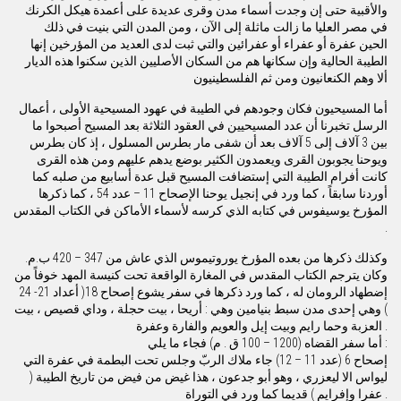
والأقبية حتى إن وجدت أسماء مدن وقرى عديدة على أعمدة هيكل الكرنك
في مصر العليا ما زالت ماثلة إلى الآن ، ومن المدن التي بنيت في ذلك
الحين عفرة أو عفراء أو عفرائين والتي ثبت لدى العديد من المؤرخين إنها
الطيبة الحالية وإن سكانها هم من السكان الأصليين الذين سكنوا هذه الديار
ألا وهم الكنعانيون ومن ثم الفلسطينيون
أما المسيحيون فكان وجودهم في الطيبة في عهود المسيحية الأولى ، أعمال
الرسل تخبرنا أن عدد المسيحيين في العقود الثلاثة بعد المسيح أصبحوا ما
بين 3 آلاف إلى 5 آلاف بعد أن شفى مار بطرس المسلول ، إذ كان بطرس
ويوحنا يجوبون القرى ويعمدون الكثير بوضع يدهم عليهم ومن هذه القرى
كانت أفرام الطيبة التي إستضافت المسيح قبل عدة أسابيع من صلبه كما
أوردنا سابقاً ، كما ورد في إنجيل يوحنا الإصحاح 11 – عدد 54 ، كما ذكرها
المؤرخ يوسيفوس في كتابه الذي كرسه لأسماء الأماكن في الكتاب المقدس
.
وكذلك ذكرها من بعده المؤرخ يوروتيموس الذي عاش من 347 – 420 ب.م.
وكان يترجم الكتاب المقدس في المغارة الواقعة تحت كنيسة المهد خوفاً من
إضطهاد الرومان له ، كما ورد ذكرها في سفر يشوع إصحاح 18( أعداد 21- 24
) وهي إحدى مدن سبط بنيامين وهي : أريحا ، بيت حجلة ، وداي قصيص ، بيت
العزبة وحما رايم وبيت إيل والعويم والفارة وعفرة .
أما سفر القضاه (1200 – 100 ق . م) فجاء ما يلي :
إصحاح 6 (عدد 11 – 12) جاء ملاك الربّ وجلس تحت البطمة في عفرة التي
ليواس الا ليعزري ، وهو أبو جدعون ، هذا غيض من فيض من تاريخ الطيبة (
عفرا وإفرايم ) قديما كما ورد في التوراة .